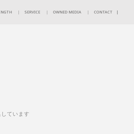
ENGTH
｜ SERVICE
｜ OWNED MEDIA
｜ CONTACT |
集しています