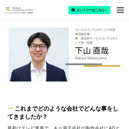
エントリーはこちら！
セールスコンサルティング本部
本部長代理
兼 東日本セールスコンサルティ
ング部 部長
下山 直哉
Naoya Shimoyama
ー
これまでどのような会社でどんな事をし
てきましたか？
最初はテレビ業界で、キー局子会社の制作会社にADと