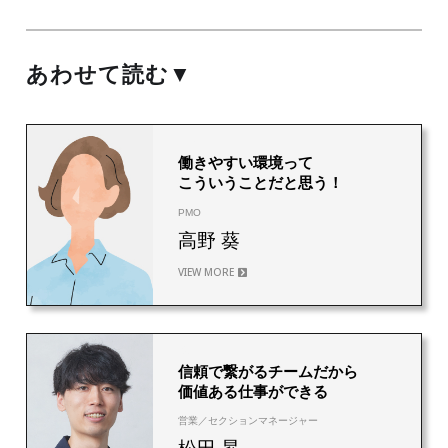
あわせて読む▼
18
働きやすい環境って
こういうことだと思う！
PMO
高野 葵
VIEW MORE
20
信頼で繋がるチームだから
価値ある仕事ができる
営業／セクションマネージャー